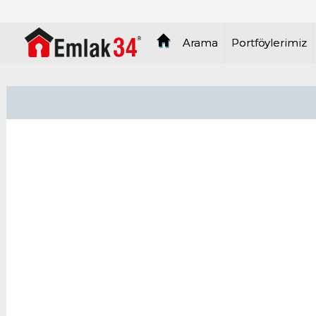
EMLAK34 Arsa Ofisi Çatalca, Silivri T
Arama
Portföylerimiz