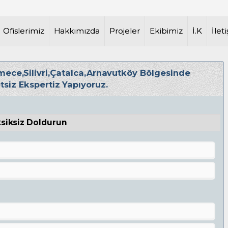
rakya Bölgesi Satılık Arsalar
Ofislerimiz
Hakkımızda
Projeler
Ekibimiz
İ.K
İlet
ece,Silivri,Çatalca,Arnavutköy Bölgesinde
tsiz Ekspertiz Yapıyoruz.
Eksiksiz Doldurun