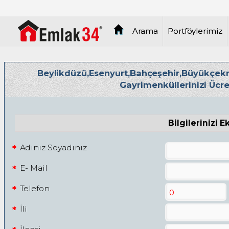
EMLAK34 Arsa Ofisi Çatalca, Silivri T
Arama
Portföylerimiz
Beylikdüzü,Esenyurt,Bahçeşehir,Büyükçekm
Gayrimenküllerinizi Ücre
Bilgilerinizi 
Adınız Soyadınız
E- Mail
Telefon
0
İli