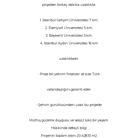
projeden birkaç dakika uzaklıkta:
1. İstanbul Gelişim Üniversitesi 7 km.
2. Esenyurt Üniversitesi 5 km.
3. Beykent Üniversitesi 5 km.
4. İstanbul Aydın Üniversitesi 16 km
uzaklıktadır.
• Proje bir yatırım fırsatıdır ve size Türk
vatandaşlığını garanti eder.
• Şehrin gürültüsünden uzak bu projede
Müthiş güzellik duygusu ve sessiz lüks bir yaşam.
Hakkında detaylı bilgi
Projenin toplam alanı 20.428,10 m2