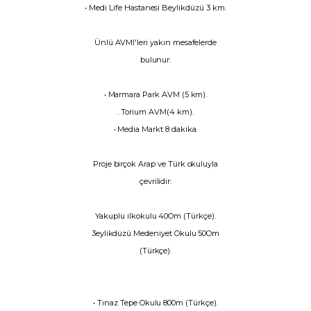
• Medi Life Hastanesi Beylikdüzü 3 km.
Ünlü AVMI'leri yakın mesafelerde
bulunur:
• Marmara Park AVM (5 km).
. Torium AVM(4 km).
• Media Markt 8 dakika.
Proje birçok Arap ve Türk okuluyla
çevrilidir:
Yakuplu ilkokulu 40Om (Türkçe).
3eylikdüzü Medeniyet Okulu 50Om
(Türkçe).
• Tınaz Tepe Okulu 800m (Türkçe).