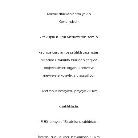
Manav dükkânlarına yakın
Konumdadır.
• Yakuplu Kültür Merkezi'nin zemin
katında kurulan ve sağlıklı yaşamdan
bir adım uzaklıkta bulunan çarşıda
proje sakinleri organik sebze ve
meyvelere kolaylıkla ulaşabiliyor.
• Metrobüs istasyonu projeye 2,5 km
uzaklıktadır.
• E-80 karayolu 15 dakika uzaklıktadır.
İstanbul'un üçüncü havalimanı 51 km