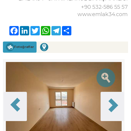
+90 532-586 55 57
www.emlak34.com
Facebook
LinkedIn
Twitter
WhatsApp
Telegram
Share
Fotoğraflar