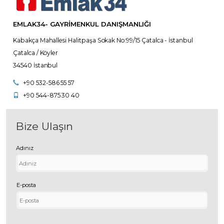
EMLAK34- GAYRIMENKUL DANIŞMANLIĞI
Kabakça Mahallesi Halitpaşa Sokak No:99/15 Çatalca - İstanbul
Çatalca / Köyler
34540 İstanbul
+90 532-586 55 57
+90 544-875 30 40
Bize Ulaşın
Adınız
E-posta