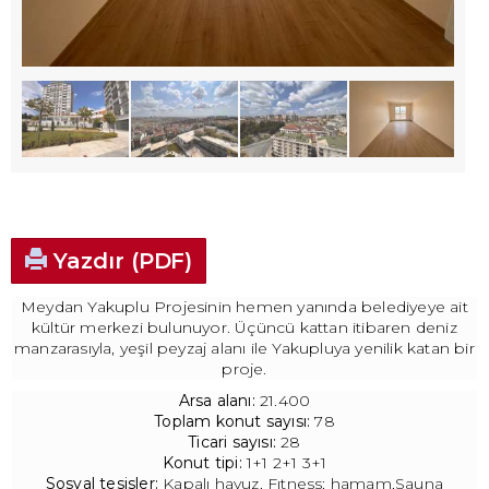
Yazdır (PDF)
Meydan Yakuplu Projesinin hemen yanında belediyeye ait
kültür merkezi bulunuyor. Üçüncü kattan itibaren deniz
manzarasıyla, yeşil peyzaj alanı ile Yakupluya yenilik katan bir
proje.
Arsa alanı:
21.400
Toplam konut sayısı:
78
Ticari sayısı:
28
Konut tipi:
1+1 2+1 3+1
Sosyal tesisler:
Kapalı havuz, Fıtness; hamam,Sauna