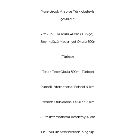
Proje birçok Arap ve Türk okuluyla
çevrilidir:
• Yakuplu ikOkulu 400m (Türkçe).
• Beylikdüzü Medeniyet Okulu 500m
(Türkçe).
• Tinaz Tepe Okulu 800m (Türkçe).
Rumeli lnternational School 4 km
• Yemen Uluslararası Okulları 5 km
• Elite International Academy 4 km
En ünlü üniversitelerden bir grup