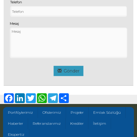
Telefon
Mesaj
Gönder
Facebook
LinkedIn
Twitter
WhatsApp
Telegram
Share
Portföylerimiz
Ofislerimiz
Projeler
Emlak Sözlüğü
Haberler
Referanslarımız
Krediler
İletişim
Ekspertiz