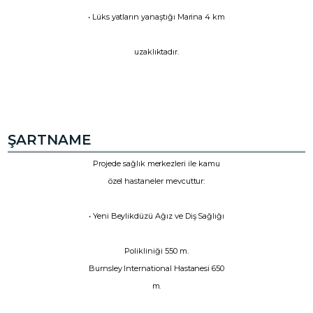
• Lüks yatların yanaştığı Marina 4 km
uzaklıktadır.
ŞARTNAME
Projede sağlık merkezleri ile kamu
özel hastaneler mevcuttur:
• Yeni Beylikdüzü Ağız ve Diş Sağlığı
Polikliniği 550 m.
Burnsley International Hastanesi 650
m.