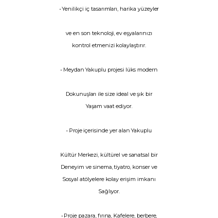
• Yenilikçi iç tasarımları, harika yüzeyler
ve en son teknoloji, ev eşyalarınızı
kontrol etmenizi kolaylaştırır.
• Meydan Yakuplu projesi lüks modern
Dokunuşları ile size ideal ve şık bir
Yaşam vaat ediyor.
• Proje içerisinde yer alan Yakuplu
Kültür Merkezi, kültürel ve sanatsal bir
Deneyim ve sinema, tiyatro, konser ve
Sosyal atölyelere kolay erişim imkanı
Sağlıyor.
• Proje pazara, fırına, Kafelere, berbere,