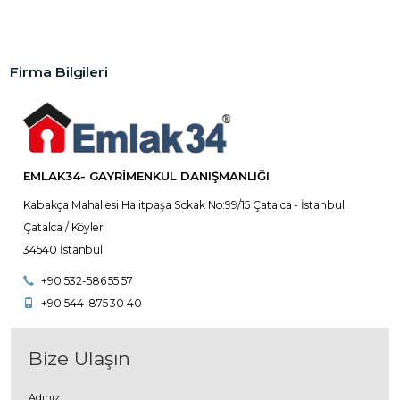
Firma Bilgileri
EMLAK34- GAYRIMENKUL DANIŞMANLIĞI
Kabakça Mahallesi Halitpaşa Sokak No:99/15 Çatalca - İstanbul
Çatalca / Köyler
34540 İstanbul
+90 532-586 55 57
+90 544-875 30 40
Bize Ulaşın
Adınız