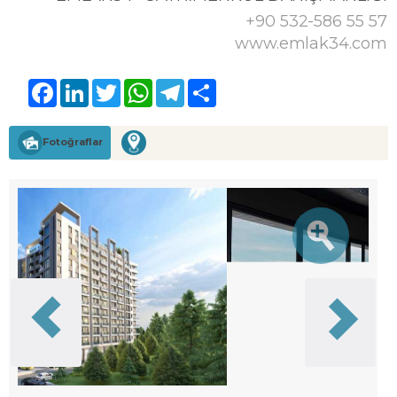
+90 532-586 55 57
www.emlak34.com
Facebook
LinkedIn
Twitter
WhatsApp
Telegram
Share
Fotoğraflar